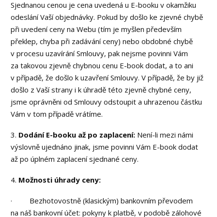
Sjednanou cenou je cena uvedená u E-booku v okamžiku
odeslání Vaší objednávky. Pokud by došlo ke zjevné chybě
při uvedení ceny na Webu (tím je myšlen především
překlep, chyba při zadávání ceny) nebo obdobné chybě
v procesu uzavírání Smlouvy, pak nejsme povinni Vám
za takovou zjevně chybnou cenu E-book dodat, a to ani
v případě, že došlo k uzavření Smlouvy. V případě, že by již
došlo z Vaší strany i k úhradě této zjevně chybné ceny,
jsme oprávněni od Smlouvy odstoupit a uhrazenou částku
Vám v tom případě vrátíme.
3.
Dodání E-booku až po zaplacení:
Není-li mezi námi
výslovně ujednáno jinak, jsme povinni Vám E-book dodat
až po úplném zaplacení sjednané ceny.
4.
Možnosti úhrady ceny:
· Bezhotovostně (klasickým) bankovním převodem
na náš bankovní účet: pokyny k platbě, v podobě zálohové