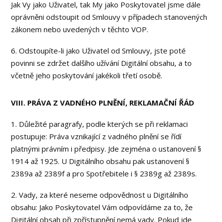
Jak Vy jako Uživatel, tak My jako Poskytovatel jsme dále
oprávněni odstoupit od Smlouvy v případech stanovených
zákonem nebo uvedených v těchto VOP.
6. Odstoupíte-li jako Uživatel od Smlouvy, jste poté
povinni se zdržet dalšího užívání Digitální obsahu, a to
včetně jeho poskytování jakékoli třetí osobě.
VIII. PRÁVA Z VADNÉHO PLNĚNÍ, REKLAMAČNÍ ŘÁD
1. Důležité paragrafy, podle kterých se při reklamaci
postupuje: Práva vznikající z vadného plnění se řídí
platnými právním i předpisy. Jde zejména o ustanovení §
1914 až 1925. U Digitálního obsahu pak ustanovení §
2389a až 2389f a pro Spotřebitele i § 2389g až 2389s.
2. Vady, za které neseme odpovědnost u Digitálního
obsahu: Jako Poskytovatel Vám odpovídáme za to, že
Digitální obsah při zpřístupnění nemá vady. Pokud jde