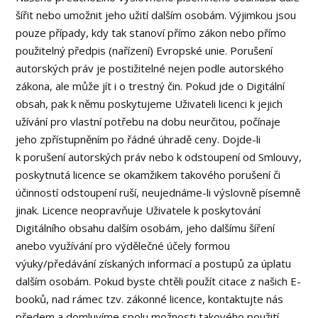
šířit nebo umožnit jeho užití dalším osobám. Výjimkou jsou
pouze případy, kdy tak stanoví přímo zákon nebo přímo
použitelný předpis (nařízení) Evropské unie. Porušení
autorských práv je postižitelné nejen podle autorského
zákona, ale může jít i o trestný čin. Pokud jde o Digitální
obsah, pak k němu poskytujeme Uživateli licenci k jejich
užívání pro vlastní potřebu na dobu neurčitou, počínaje
jeho zpřístupněním po řádné úhradě ceny. Dojde-li
k porušení autorských práv nebo k odstoupení od Smlouvy,
poskytnutá licence se okamžikem takového porušení či
účinností odstoupení ruší, neujednáme-li výslovně písemně
jinak. Licence neopravňuje Uživatele k poskytování
Digitálního obsahu dalším osobám, jeho dalšímu šíření
anebo využívání pro výdělečné účely formou
výuky/předávání získaných informací a postupů za úplatu
dalším osobám. Pokud byste chtěli použít citace z našich E-
booků, nad rámec tzv. zákonné licence, kontaktujte nás
předem a domluvíme spolu možnosti takového použití.