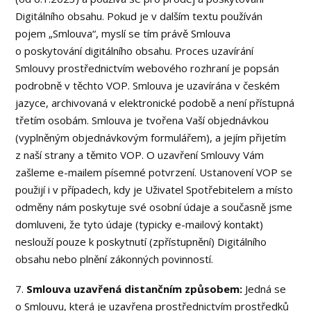
Digitálního obsahu. Pokud je v dalším textu používán
pojem „Smlouva“, myslí se tím právě Smlouva
o poskytování digitálního obsahu. Proces uzavírání
Smlouvy prostřednictvím webového rozhraní je popsán
podrobně v těchto VOP. Smlouva je uzavírána v českém
jazyce, archivovaná v elektronické podobě a není přístupná
třetím osobám. Smlouva je tvořena Vaší objednávkou
(vyplněným objednávkovým formulářem), a jejím přijetím
z naší strany a těmito VOP. O uzavření Smlouvy Vám
zašleme e-mailem písemné potvrzení. Ustanovení VOP se
použijí i v případech, kdy je Uživatel Spotřebitelem a místo
odměny nám poskytuje své osobní údaje a současně jsme
domluveni, že tyto údaje (typicky e-mailový kontakt)
neslouží pouze k poskytnutí (zpřístupnění) Digitálního
obsahu nebo plnění zákonných povinností.
7.
Smlouva uzavřená distančním způsobem:
Jedná se
o Smlouvu, která je uzavřena prostřednictvím prostředků