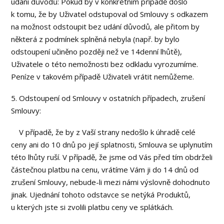
udání důvodů: Pokud by v konkrétním případě došlo
k tomu, že by Uživatel odstupoval od Smlouvy s odkazem
na možnost odstoupit bez udání důvodů, ale přitom by
některá z podmínek splněná nebyla (např. by bylo
odstoupení učiněno později než ve 14denní lhůtě),
Uživatele o této nemožnosti bez odkladu vyrozumíme.
Peníze v takovém případě Uživateli vrátit nemůžeme.
5. Odstoupení od Smlouvy v ostatních případech, zrušení
Smlouvy:
V případě, že by z Vaší strany nedošlo k úhradě celé
ceny ani do 10 dnů po její splatnosti, Smlouva se uplynutím
této lhůty ruší. V případě, že jsme od Vás před tím obdrželi
částečnou platbu na cenu, vrátíme Vám ji do 14 dnů od
zrušení Smlouvy, nebude-li mezi námi výslovně dohodnuto
jinak. Ujednání tohoto odstavce se netýká Produktů,
u kterých jste si zvolili platbu ceny ve splátkách.