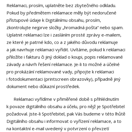
Reklamaci, prosím, uplatněte bez zbytečného odkladu.
Pokud by předmětem reklamace měly být nedoručené
přístupové údaje k Digitálnímu obsahu, prosím,
zkontrolujte nejprve složky „hromadná pošta“ nebo spam.
Uplatnit reklamaci lze i zasláním prosté zprávy e-mailem,
ze které je patrné kdo, co a z jakého důvodu reklamuje
a jak navrhuje reklamaci vyřídit. Uvítáme, pokud k reklamaci
přiložíte i fakturu či jiný doklad o koupi, popis reklamované
závady a návrh řešení reklamace. Je-li to možné a účelné
pro prokázání reklamované vady, připojte k reklamaci
i fotodokumentaci (printscreen obrazovky), případně jiný
dokument nebo důkazní prostředek.
Reklamaci vyřídíme v přiměřené době s přihlédnutím
k povaze digitálního obsahu a účelu, pro nějž je Spotřebitel
požadoval. Jste-li Spotřebitel, pak Vás budeme v této lhůtě
Digitálního obsahu i informovat o vyřízení reklamace, a to
na kontaktní e-mail uvedený v potvrzení o převzetí