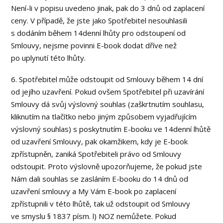
Není-li v popisu uvedeno jinak, pak do 3 dnů od zaplacení
ceny. V případě, že jste jako Spotřebitel nesouhlasili
s dodáním během 14denní lhůty pro odstoupení od
Smlouvy, nejsme povinni E-book dodat dříve než
po uplynutí této lhůty.
6. Spotřebitel může odstoupit od Smlouvy během 14 dní
od jejího uzavření. Pokud ovšem Spotřebitel při uzavírání
Smlouvy dá svůj výslovný souhlas (zaškrtnutím souhlasu,
kliknutím na tlačítko nebo jiným způsobem vyjadřujícím
výslovný souhlas) s poskytnutím E-booku ve 14denní lhůtě
od uzavření Smlouvy, pak okamžikem, kdy je E-book
zpřístupněn, zaniká Spotřebiteli právo od Smlouvy
odstoupit. Proto výslovně upozorňujeme, že pokud jste
Nám dali souhlas se zasláním E-booku do 14 dnů od
uzavření smlouvy a My Vám E-book po zaplacení
zpřístupnili v této lhůtě, tak už odstoupit od Smlouvy
ve smyslu § 1837 písm. l) NOZ nemůžete. Pokud