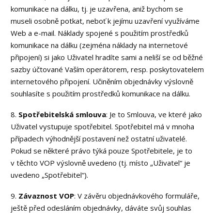
komunikace na dálku, tj. je uzavřena, aniž bychom se
museli osobně potkat, neboť k jejímu uzavření využíváme
Web a e-mail. Náklady spojené s použitím prostředků
komunikace na dálku (zejména náklady na internetové
připojení) si jako Uživatel hradíte sami a neliší se od běžné
sazby účtované Vaším operátorem, resp. poskytovatelem
internetového připojení. Učiněním objednávky výslovně
souhlasíte s použitím prostředků komunikace na dálku.
8.
Spotřebitelská smlouva
: Je to Smlouva, ve které jako
Uživatel vystupuje spotřebitel. Spotřebitel má v mnoha
případech výhodnější postavení než ostatní uživatelé.
Pokud se některé právo týká pouze Spotřebitele, je to
v těchto VOP výslovně uvedeno (tj. místo „Uživatel“ je
uvedeno „Spotřebitel“).
9.
Závaznost VOP
: V závěru objednávkového formuláře,
ještě před odesláním objednávky, dáváte svůj souhlas