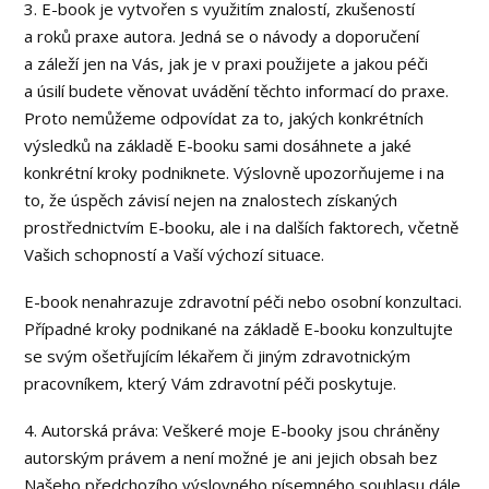
3. E-book je vytvořen s využitím znalostí, zkušeností
a roků praxe autora. Jedná se o návody a doporučení
a záleží jen na Vás, jak je v praxi použijete a jakou péči
a úsilí budete věnovat uvádění těchto informací do praxe.
Proto nemůžeme odpovídat za to, jakých konkrétních
výsledků na základě E-booku sami dosáhnete a jaké
konkrétní kroky podniknete. Výslovně upozorňujeme i na
to, že úspěch závisí nejen na znalostech získaných
prostřednictvím E-booku, ale i na dalších faktorech, včetně
Vašich schopností a Vaší výchozí situace.
E-book nenahrazuje zdravotní péči nebo osobní konzultaci.
Případné kroky podnikané na základě E-booku konzultujte
se svým ošetřujícím lékařem či jiným zdravotnickým
pracovníkem, který Vám zdravotní péči poskytuje.
4. Autorská práva: Veškeré moje E-booky jsou chráněny
autorským právem a není možné je ani jejich obsah bez
Našeho předchozího výslovného písemného souhlasu dále