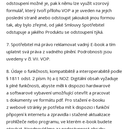
odstoupení možné je, pak k němu lze využít vzorový
formulář, který tvoří přílohu VOP a je uveden na jejich
poslední straně anebo odstoupit jakoukoli jinou formou
tak, aby bylo zřejmé, od jaké Smlouvy Spotřebitel
odstupuje a jakého Produktu se odstoupení týká.
7. Spotřebitel má právo reklamovat vadný E-book a tím
uplatnit svá práva z vadného plnění. Podrobnosti jsou
uvedeny v čl. VII. VOP.
8. Údaje o funkčnosti, kompatibilitě a interoperabilitě podle
§ 1811 odst. 2 písm. h) a i) NOZ: Digitální obsah vyžaduje
k plné funkčnosti, abyste měli k dispozici hardwarové
a softwarové vybavení umožňující otevřít a pracovat
s dokumenty ve formátu pdf. Pro stažení e-booku
z webové stránky je potřeba mít k dispozici i funkční
připojení k internetu a zpravidla i stažené aktualizace
prohlížeče nebo programu, ve kterém e-book budete
otevírat. Neodpovídáme za nedostupnost obsahu