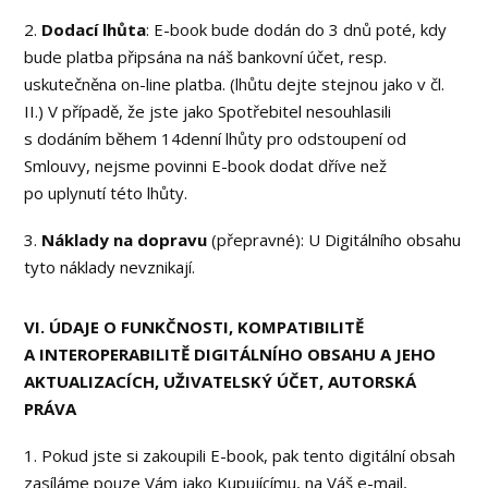
2.
Dodací lhůta
: E-book bude dodán do 3 dnů poté, kdy
bude platba připsána na náš bankovní účet, resp.
uskutečněna on-line platba. (lhůtu dejte stejnou jako v čl.
II.) V případě, že jste jako Spotřebitel nesouhlasili
s dodáním během 14denní lhůty pro odstoupení od
Smlouvy, nejsme povinni E-book dodat dříve než
po uplynutí této lhůty.
3.
Náklady na dopravu
(přepravné): U Digitálního obsahu
tyto náklady nevznikají.
VI. ÚDAJE O FUNKČNOSTI, KOMPATIBILITĚ
A INTEROPERABILITĚ DIGITÁLNÍHO OBSAHU A JEHO
AKTUALIZACÍCH, UŽIVATELSKÝ ÚČET, AUTORSKÁ
PRÁVA
1. Pokud jste si zakoupili E-book, pak tento digitální obsah
zasíláme pouze Vám jako Kupujícímu, na Váš e-mail,