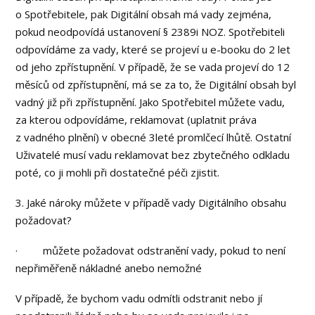
o Spotřebitele, pak Digitální obsah má vady zejména,
pokud neodpovídá ustanovení § 2389i NOZ. Spotřebiteli
odpovídáme za vady, které se projeví u e-booku do 2 let
od jeho zpřístupnění. V případě, že se vada projeví do 12
měsíců od zpřístupnění, má se za to, že Digitální obsah byl
vadný již při zpřístupnění. Jako Spotřebitel můžete vadu,
za kterou odpovídáme, reklamovat (uplatnit práva
z vadného plnění) v obecné 3leté promlčecí lhůtě. Ostatní
Uživatelé musí vadu reklamovat bez zbytečného odkladu
poté, co ji mohli při dostatečné péči zjistit.
3. Jaké nároky můžete v případě vady Digitálního obsahu
požadovat?
· můžete požadovat odstranění vady, pokud to není
nepřiměřeně nákladné anebo nemožné
V případě, že bychom vadu odmítli odstranit nebo jí