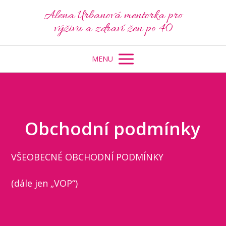
Alena Urbanová mentorka pro
výživu a zdraví žen po 40
MENU
Obchodní podmínky
VŠEOBECNÉ OBCHODNÍ PODMÍNKY
(dále jen „VOP“)