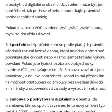
o poskytnutí digitálního obsahu. Uživatelem může být jak
spotřebitel, tak podnikatel nebo nepodnikající právnická
osoba (například spolek).
Pokud je v textu VOP uvedeno „Vy“, „Vás“, „Vaše“ apod.,
myslí se tím vždy Uživatel.
5.
Spotřebitel
: Spotřebitelem se podle platných právních
předpisů rozumí fyzická osoba, která nejedná v rámci své
podnikatelské činnosti nebo v rámci samostatného výkonu
povolání. Pokud jste fyzická osoba a do objednávky
uvedete IČO, prohlašujete tím, že Smlouvu uzavíráte jako
podnikatel, a ne jako spotřebitel. Dopad to má především
na možnost odstoupení od smlouvy bez uvedení důvodů
a na nároky z odpovědnosti za vady a vyřizování reklamací.
6.
Smlouva o poskytování digitálního obsahu
: Jde
o smlouvu, kterou spolu uzavíráme. Je to nový smluvní typ
(od 6.1.2023) a používá se pro prodej a poskytování