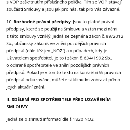
s VOP zaškrtnutím příslušného políčka. Tím se VOP stávají
součástí Smlouvy a jsou jak pro nás, tak pro Vás závazné.
10.
Rozhodné právní předpisy
: Jsou to platné právní
předpisy, které se použijí na Smlouvu a vztah mezi námi
z této smlouvy vzniklý. Jedná se zejména zákon č. 89/2012
Sb., občanský zákoník ve znění pozdějších právních
předpisů (dále též jen „NOZ“) a v případech, kdy je
Uživatelem spotřebitel, je to i zákon č. 634/1992 Sb.,
o ochraně spotřebitele ve znění pozdějších právních
předpisů. Pokud je v tomto textu na konkrétní §§ právních
předpisů odkazováno, můžete si kliknutím zobrazit přímo
jejich aktuální znění.
II. SDĚLENÍ PRO SPOTŘEBITELE PŘED UZAVŘENÍM
SMLOUVY
Jedná se o shrnutí informací dle § 1820 NOZ.