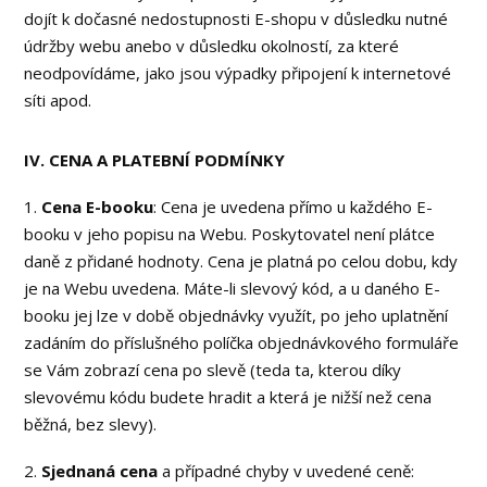
dojít k dočasné nedostupnosti E-shopu v důsledku nutné
údržby webu anebo v důsledku okolností, za které
neodpovídáme, jako jsou výpadky připojení k internetové
síti apod.
IV. CENA A PLATEBNÍ PODMÍNKY
1.
Cena E-booku
: Cena je uvedena přímo u každého E-
booku v jeho popisu na Webu. Poskytovatel není plátce
daně z přidané hodnoty. Cena je platná po celou dobu, kdy
je na Webu uvedena. Máte-li slevový kód, a u daného E-
booku jej lze v době objednávky využít, po jeho uplatnění
zadáním do příslušného políčka objednávkového formuláře
se Vám zobrazí cena po slevě (teda ta, kterou díky
slevovému kódu budete hradit a která je nižší než cena
běžná, bez slevy).
2.
Sjednaná cena
a případné chyby v uvedené ceně: