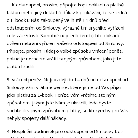
K odstoupení, prosím, připojte kopii dokladu o platbě,
fakturu nebo jiný doklad či důkaz k prokázání, že se jedná
o E-book u Nás zakoupený ve lhůtě 14 dnů před
odstoupením od Smlouvy. Výrazně tím urychlíte vyřízení
celé záležitosti. Samotné nepředložení těchto dokladů
ovšem nebrání vyřízení Vašeho odstoupení od Smlouvy.
Připojte, prosím, i údaj o volbě způsobu vrácení peněz,
pokud je nechcete vrátit stejným způsobem, jako jste
platbu hradili.
3. Vrácení peněz: Nejpozději do 14 dnů od odstoupení od
Smlouvy Vám vrátíme peníze, které jsme od Vás přijali
jako platbu za E-book. Peníze Vám vrátíme stejným
způsobem, jakým jste Nám je uhradili, leda byste
souhlasili s jiným způsobem platby, se kterým by pro Vás
nebyly spojeny další náklady.
4. Nesplnění podmínek pro odstoupení od Smlouvy bez