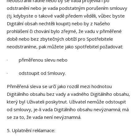
neodstranili řádně nebo by se vada projevila i po
odstranění nebo je vada podstatným porušením smlouvy
(tj. kdybyste o takové vadě předem věděli, vůbec byste
Digitální obsah nechtěli koupit) nebo by z Našeho
prohlášení či chování bylo zřejmé, že vadu v přiměřené
době nebo bez zbytečných obtíží pro Spotřebitele
neodstraníme, pak můžete jako spotřebitel požadovat:
· přiměřenou slevu nebo
· odstoupit od Smlouvy.
Přiměřená sleva se určí jako rozdíl mezi hodnotou
Digitálního obsahu bez vady a vadného Digitálního obsahu,
který byl Uživateli poskytnut. Uživatel nemůže odstoupit
od smlouvy, je-li vada Digitálního obsahu nevýznamná; má
se za to, že vada není nevýznamná.
5. Uplatnění reklamace: