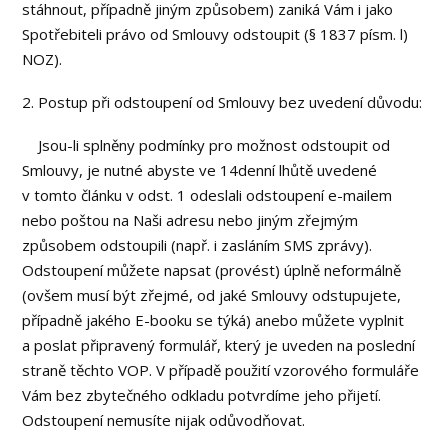
stáhnout, případně jiným způsobem) zaniká Vám i jako
Spotřebiteli právo od Smlouvy odstoupit (§ 1837 písm. l)
NOZ).
2. Postup při odstoupení od Smlouvy bez uvedení důvodu:
Jsou-li splněny podmínky pro možnost odstoupit od
Smlouvy, je nutné abyste ve 14denní lhůtě uvedené
v tomto článku v odst. 1 odeslali odstoupení e-mailem
nebo poštou na Naši adresu nebo jiným zřejmým
způsobem odstoupili (např. i zasláním SMS zprávy).
Odstoupení můžete napsat (provést) úplně neformálně
(ovšem musí být zřejmé, od jaké Smlouvy odstupujete,
případně jakého E-booku se týká) anebo můžete vyplnit
a poslat připravený formulář, který je uveden na poslední
straně těchto VOP. V případě použití vzorového formuláře
Vám bez zbytečného odkladu potvrdíme jeho přijetí.
Odstoupení nemusíte nijak odůvodňovat.